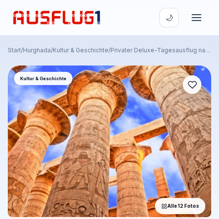
🌙
Ausflug1
Start
/
Hurghada
/
Kultur & Geschichte
/
Privater Deluxe-Tagesausflug nach Luxor – ein exklusives Erlebnis ab Hurghada
Kultur & Geschichte
Alle 12 Fotos