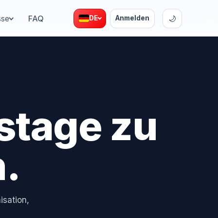
sse
FAQ
🌙
DE
Anmelden
stage zu
.
isation,