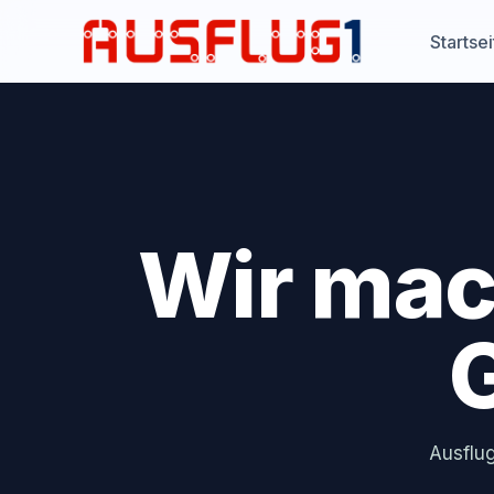
Startsei
Ausflug1
Wir mac
Ausflug